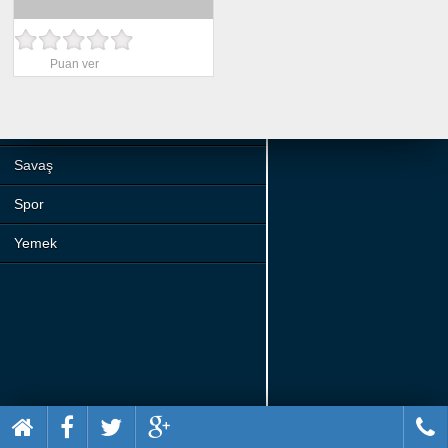
Beceri
Komik
Puan ver
Macera
Mario
Savaş
Spor
Yemek