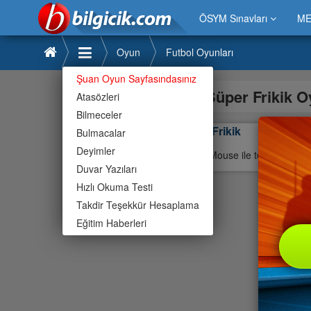
ÖSYM Sınavları
ME
Oyun
Futbol Oyunları
Şuan Oyun Sayfasındasınız
Süper Frikik 
Atasözleri
Bilmeceler
Süper Frikik
Bulmacalar
Deyimler
Oyunu Mouse ile topun hızını a
Duvar Yazıları
Hızlı Okuma Testi
Takdir Teşekkür Hesaplama
Eğitim Haberleri