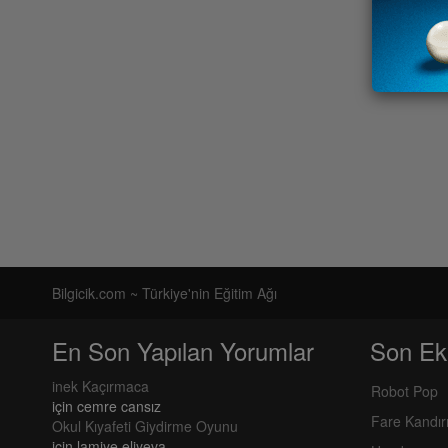
Bilgicik.com ~ Türkiye'nin Eğitim Ağı
En Son Yapılan Yorumlar
Son Ek
inek Kaçırmaca
Robot Pop
için
cemre cansız
Fare Kandı
Okul Kıyafeti Giydirme Oyunu
için
lamiye eliyeva