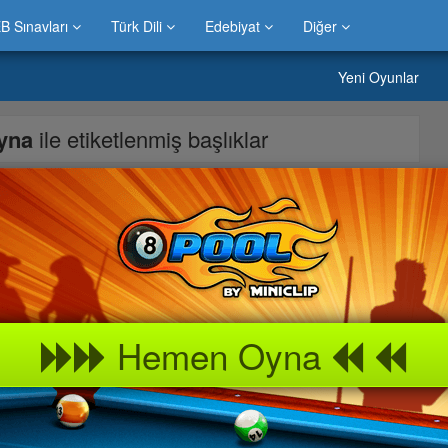
B Sınavları
Türk Dili
Edebiyat
Diğer
Yeni Oyunlar
Oyna
ile etiketlenmiş başlıklar
yarlayıp kaleye gol atmaya çalışacaksınız.
Hemen Oyna