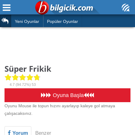
Ana Sayfa
Araba
Atasözleri
Yeni Oyunlar
Popüler Oyunlar
Bilardo
Bilmeceler
Barbie
Bulmacalar
Boyama
Deyimler
Süper Frikik
Futbol
Duvar Yazıları
Çocuk
4.7
(94.72%)
53
Angry Birds
Hızlı Okuma Testi
Oyuna Başla
Silah
Oyunu Mouse ile topun hızını ayarlayıp kaleye gol atmaya
Hesaplamalar
çalışacaksınız.
Basketbol
Oyun
Motor
Yorum
Benzer
Eğitim Haberleri