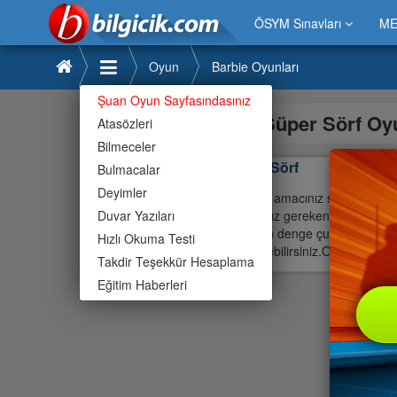
ÖSYM Sınavları
ME
Oyun
Barbie Oyunları
Şuan Oyun Sayfasındasınız
Süper Sörf Oy
Atasözleri
Bilmeceler
Süper Sörf
Bulmacalar
Deyimler
Oyunda amacınız sörfçü kızımızı
Duvar Yazıları
yapmanız gerekenler oyun başla
gözüken denge çubuğunda tutma
Hızlı Okuma Testi
değiştirebilirsiniz.Oyun her böl
Takdir Teşekkür Hesaplama
Eğitim Haberleri