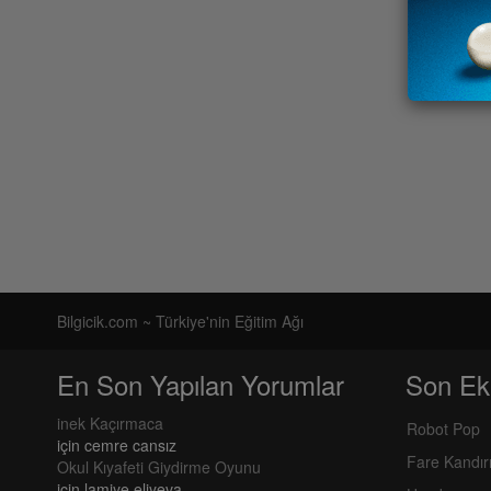
Bilgicik.com ~ Türkiye'nin Eğitim Ağı
En Son Yapılan Yorumlar
Son Ek
inek Kaçırmaca
Robot Pop
için
cemre cansız
Fare Kandı
Okul Kıyafeti Giydirme Oyunu
için
lamiye eliyeva