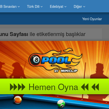
B Sınavları
Türk Dili
Edebiyat
Diğer
Yeni Oyunlar
unu Sayfası
ile etiketlenmiş başlıklar
 olabildiğince sörf tahtasının üzerinde tutmak , bunun için
dıktan sonra klavyedeki yön tuşları ile kızın üst kısmında
k engeller geldiğinde ise klavyedeki yukarı aşağı tuşu ile yer
üm ilerledikçe daha zorlu ve eğlenceli bir hal alacaktır.
Hemen Oyna