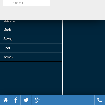
Beceri
Puan ver
Komik
Macera
Mario
Savaş
Spor
Yemek