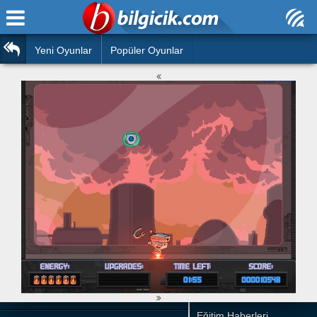
Ana Sayfa
Araba
Atasözleri
Yeni Oyunlar
Popüler Oyunlar
Bilardo
Bilmeceler
Barbie
Bulmacalar
Boyama
Deyimler
Futbol
Duvar Yazıları
Çocuk
Angry Birds
Hızlı Okuma Testi
Silah
Hesaplamalar
Basketbol
Oyun
Motor
Eğitim Haberleri