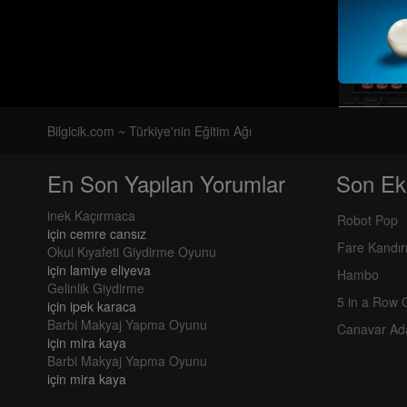
Bilgicik.com ~ Türkiye'nin Eğitim Ağı
En Son Yapılan Yorumlar
Son Ek
inek Kaçırmaca
Robot Pop
için
cemre cansız
Fare Kandı
Okul Kıyafeti Giydirme Oyunu
için
lamiye eliyeva
Hambo
Gelinlik Giydirme
5 in a Row
için
ipek karaca
Barbi Makyaj Yapma Oyunu
Canavar Ad
için
mira kaya
Barbi Makyaj Yapma Oyunu
için
mira kaya