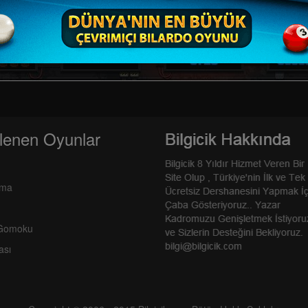
lenen Oyunlar
rma
 Gomoku
ası