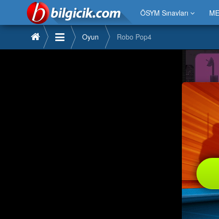
ÖSYM Sınavları
ME
Oyun
Robo Pop4