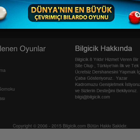
lenen Oyunlar
rma
 Gomoku
ası
Copyright © 2006 - 2015 Bilgicik.com Bütün Hakkı Saklıdır.