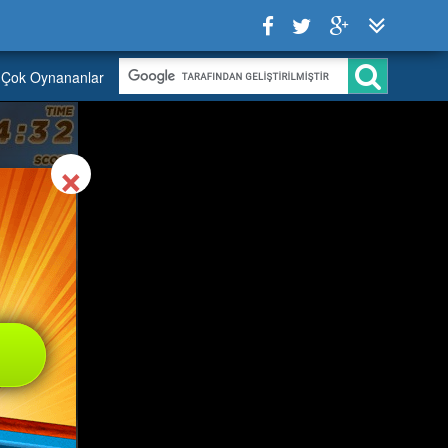
Çok Oynananlar
Close
×