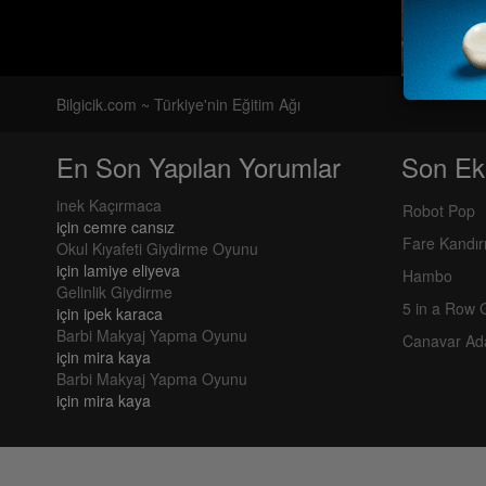
Bilgicik.com ~ Türkiye'nin Eğitim Ağı
En Son Yapılan Yorumlar
Son Ek
inek Kaçırmaca
Robot Pop
için
cemre cansız
Fare Kandı
Okul Kıyafeti Giydirme Oyunu
için
lamiye eliyeva
Hambo
Gelinlik Giydirme
5 in a Row
için
ipek karaca
Barbi Makyaj Yapma Oyunu
Canavar Ad
için
mira kaya
Barbi Makyaj Yapma Oyunu
için
mira kaya