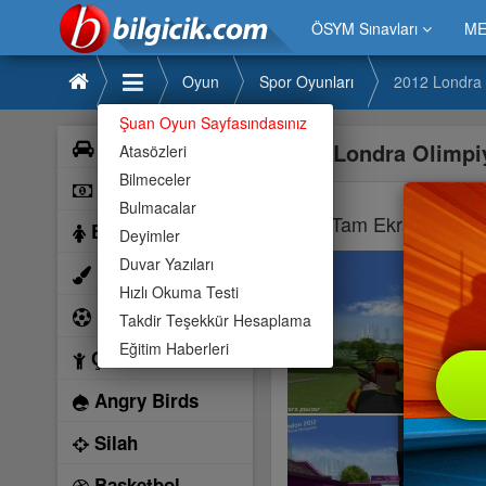
ÖSYM Sınavları
ME
Oyun
Spor Oyunları
2012 Londra 
Şuan Oyun Sayfasındasınız
Araba
2012 Londra Olimpi
Atasözleri
Bilmeceler
Bilardo
Bulmacalar
Tam Ekran İçin Bu
Barbie
Deyimler
Duvar Yazıları
Boyama
Hızlı Okuma Testi
Futbol
Takdir Teşekkür Hesaplama
Eğitim Haberleri
Çocuk
Angry Birds
Silah
Basketbol