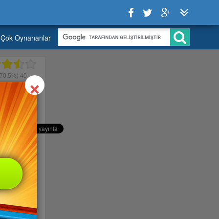
Çok Oynananlar
Close
×
70.5%)
40