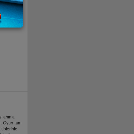
silahınla
sın. Oyun tam
kiplerinle