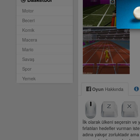
Motor
Beceri
Komik
Macera
Mario
Savaş
Spor
Yemek
Oyun
Hakkında
İlk olarak ülkeni seçersin ve y
fırlatılan hedefler vurman ist
adına yakışır zorluktadır ama