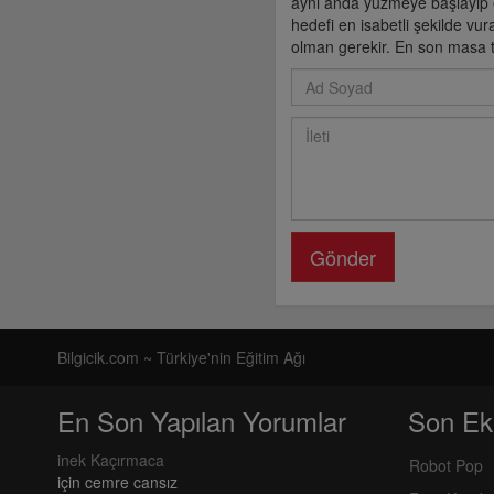
aynı anda yüzmeye başlayıp e
hedefi en isabetli şekilde vu
olman gerekir. En son masa te
Gönder
Bilgicik.com ~ Türkiye'nin Eğitim Ağı
En Son Yapılan Yorumlar
Son Ek
inek Kaçırmaca
Robot Pop
için
cemre cansız