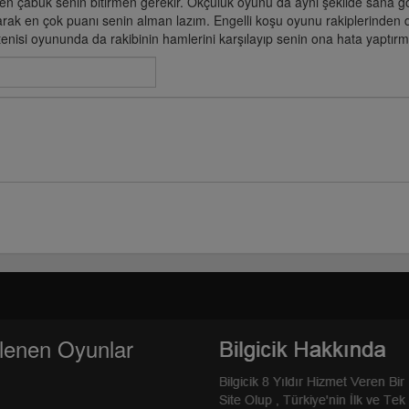
n çabuk senin bitirmen gerekir. Okçuluk oyunu da aynı şekilde sana gö
rarak en çok puanı senin alman lazım. Engelli koşu oyunu rakiplerinden d
nisi oyununda da rakibinin hamlerini karşılayıp senin ona hata yaptırm
lenen Oyunlar