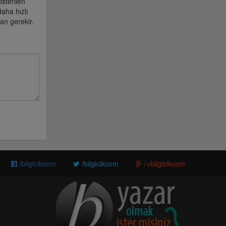
sterilen
aha hızlı
an gerekir.
/bilgicikcom
/bilgicikcom
/+bilgicikcom