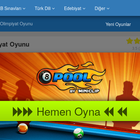
B Sınavları
Türk Dili
Edebiyat
Diğer
Olimpiyat Oyunu
Yeni Oyunlar
yat Oyunu
3.5
(
raya Ardından Aşağıdaki Fotoğraflara Tıklayınız!
Hemen Oyna