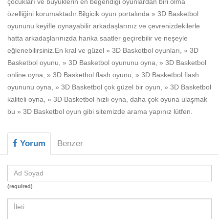
çocukları ve büyüklerin en beğendiği oyunlardan biri olma
Beceri
özelliğini korumaktadır.Bilgicik oyun portalında » 3D Basketbol
Komik
oyununu keyifle oynayabilir arkadaşlarınız ve çevrenizdekilerle
hatta arkadaşlarınızda harika saatler geçirebilir ve neşeyle
Macera
eğlenebilirsiniz.En kral ve güzel » 3D Basketbol oyunları, » 3D
Mario
Basketbol oyunu, » 3D Basketbol oyununu oyna, » 3D Basketbol
online oyna, » 3D Basketbol flash oyunu, » 3D Basketbol flash
Savaş
oyununu oyna, » 3D Basketbol çok güzel bir oyun, » 3D Basketbol
kaliteli oyna, » 3D Basketbol hızlı oyna, daha çok oyuna ulaşmak
Spor
bu » 3D Basketbol oyun gibi sitemizde arama yapınız lütfen.
Yemek
Yorum
Benzer
(required)