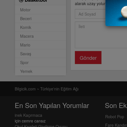
alarak uzay yolunda yarış yap
Motor
Beceri
Komik
Macera
Mario
Savaş
Gönder
Spor
Yemek
Bilgicik.com ~ Türkiye'nin Eğitim Ağı
En Son Yapılan Yorumlar
Son Ek
inek Kaçırmaca
Robot Pop
için
cemre cansız
Fare Kandı
Okul Kıyafeti Giydirme Oyunu