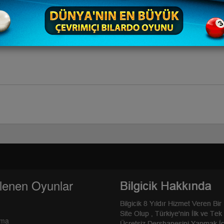
abilirsin.
lenen Oyunlar
rma