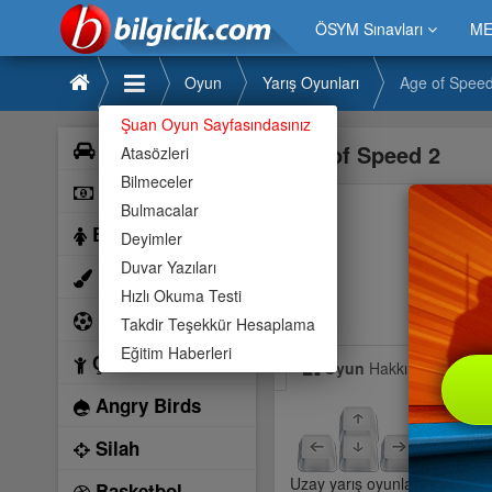
ÖSYM Sınavları
ME
Oyun
Yarış Oyunları
Age of Speed
Şuan Oyun Sayfasındasınız
Araba
Age of Speed 2
Atasözleri
Bilmeceler
Bilardo
Bulmacalar
Barbie
Deyimler
Duvar Yazıları
Boyama
Hızlı Okuma Testi
Futbol
Takdir Teşekkür Hesaplama
Eğitim Haberleri
Çocuk
Oyun
Hakkında
Angry Birds
Silah
Uzay yarış oyunları serisinde
Basketbol