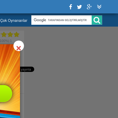
Çok Oynananlar
Close
×
100%)
1
 Aracını