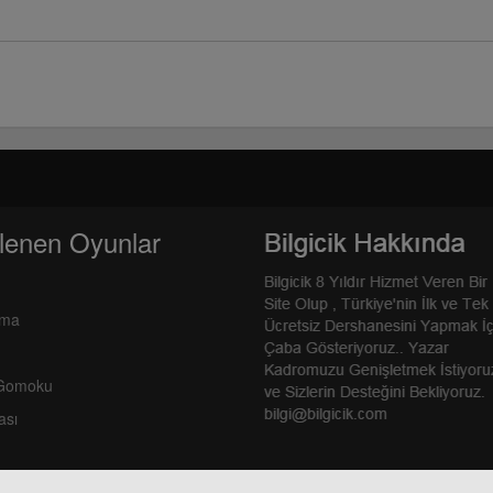
lenen Oyunlar
rma
 Gomoku
ası