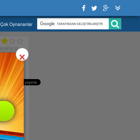
Çok Oynananlar
Close
×
63.64%)
11