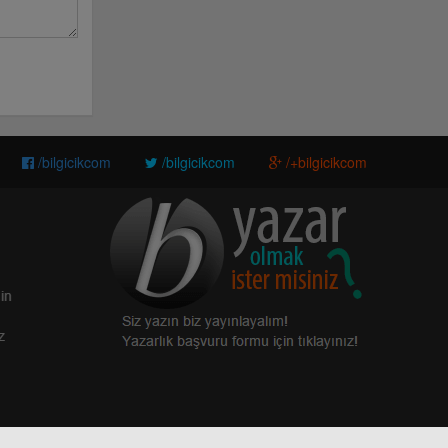
/bilgicikcom
/bilgicikcom
/+bilgicikcom