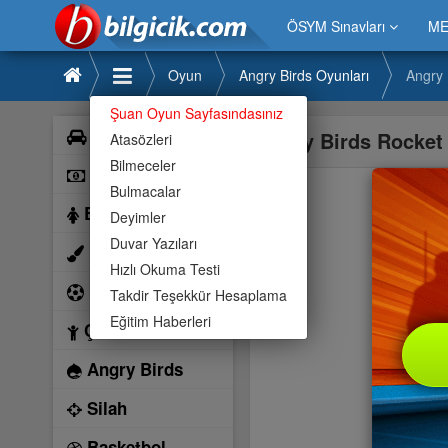
ÖSYM Sınavları
ME
Oyun
Angry Birds Oyunları
Angry 
Şuan Oyun Sayfasındasınız
Araba
Angry Birds Rocket
Atasözleri
Bilmeceler
Bilardo
Bulmacalar
Barbie
Deyimler
Duvar Yazıları
Boyama
Hızlı Okuma Testi
Futbol
Takdir Teşekkür Hesaplama
Eğitim Haberleri
Çocuk
Angry Birds
Silah
Basketbol