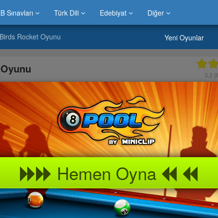
B Sınavları
Türk Dili
Edebiyat
Diğer
Birds Rocket Oyunu
Yeni Oyunlar
 Oyunu
3.2
(
Hemen Oyna