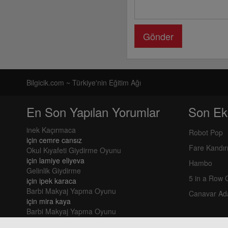
Gönder
Bilgicik.com ~ Türkiye'nin Eğitim Ağı
En Son Yapılan Yorumlar
Son Ek
inek Kaçırmaca
Robot Pop
için
cemre cansız
Fare Kandı
Okul Kıyafeti Giydirme Oyunu
için
lamiye eliyeva
Hambo
Gelinlik Giydirme
5 in a Row
için
ipek karaca
Barbi Makyaj Yapma Oyunu
Canavar Ad
için
mira kaya
Barbi Makyaj Yapma Oyunu
için
mira kaya