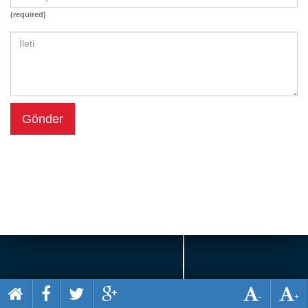
Beceri
(required)
Komik
Macera
Mario
Savaş
Gönder
Spor
Yemek
-
+