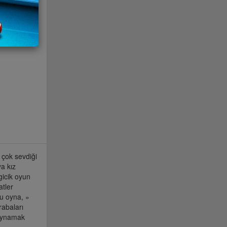
 çok sevdiği
a kız
gicik oyun
atler
nu oyna, »
rabaları
 oynamak