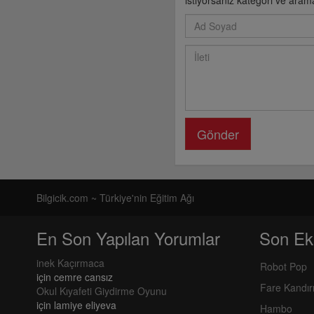
istiyorsanız kategori ve aram
Gönder
Bilgicik.com ~ Türkiye'nin Eğitim Ağı
En Son Yapılan Yorumlar
Son Ek
inek Kaçırmaca
Robot Pop
için
cemre cansız
Fare Kandı
Okul Kıyafeti Giydirme Oyunu
için
lamiye eliyeva
Hambo