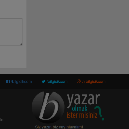
/bilgicikcom
/bilgicikcom
/+bilgicikcom