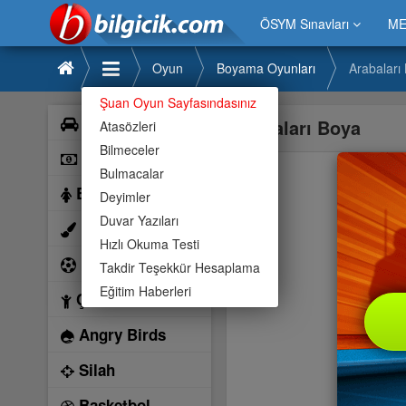
ÖSYM Sınavları
ME
Oyun
Boyama Oyunları
Arabaları
Şuan Oyun Sayfasındasınız
Araba
Arabaları Boya
Atasözleri
Bilmeceler
Bilardo
Bulmacalar
Barbie
Deyimler
Duvar Yazıları
Boyama
Hızlı Okuma Testi
Futbol
Takdir Teşekkür Hesaplama
Eğitim Haberleri
Çocuk
Angry Birds
Silah
Basketbol