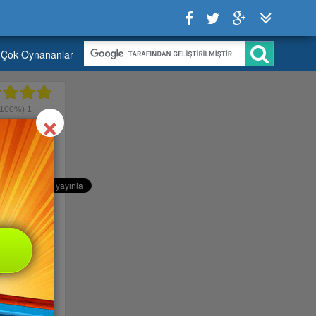
Çok Oynananlar
Close
×
100%)
1