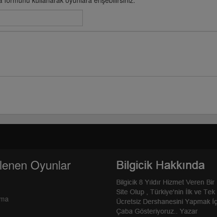
a formunu kullanarak oyunlara erişebilirsiniz.
lenen Oyunlar
rma