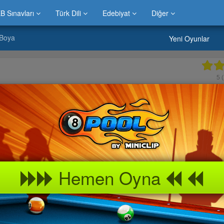
B Sınavları
Türk Dili
Edebiyat
Diğer
 Boya
Yeni Oyunlar
5
(
Hemen Oyna