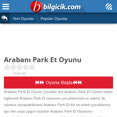
Ana Sayfa
Araba
Atasözleri
Yeni Oyunlar
Popüler Oyunlar
Bilardo
Bilmeceler
Barbie
Bulmacalar
Boyama
Deyimler
Arabanı Park Et Oyunu
Futbol
Duvar Yazıları
Çocuk
Puan ver
Angry Birds
Hızlı Okuma Testi
Oyuna Başla
Silah
Arabanı Park Et Oyunu çocuklar için Arabanı Park Et Oyunu süper
Hesaplamalar
eglenceli Arabanı Park Et oyununu çocuklarinizla ve aileniz ile
Basketbol
Oyun
rahatca oynayabilirsiniz Arabanı Park Et kiz ve erkek çocuklariniz
Motor
için her yasa uygun oyunlar Arabanı Park Et Oyununu
Eğitim Haberleri