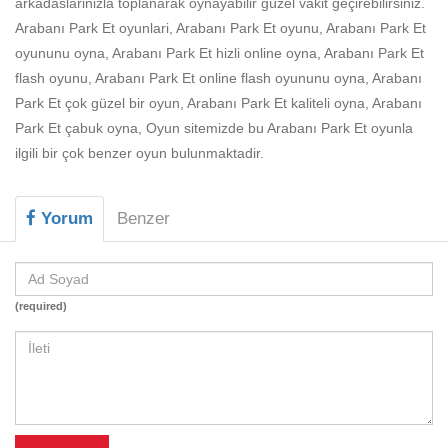
arkadaslarinizla toplanarak oynayabilir güzel vakit geçirebilirsiniz.
Beceri
Arabanı Park Et oyunlari, Arabanı Park Et oyunu, Arabanı Park Et
Komik
oyununu oyna, Arabanı Park Et hizli online oyna, Arabanı Park Et
flash oyunu, Arabanı Park Et online flash oyununu oyna, Arabanı
Macera
Park Et çok güzel bir oyun, Arabanı Park Et kaliteli oyna, Arabanı
Mario
Park Et çabuk oyna, Oyun sitemizde bu Arabanı Park Et oyunla
ilgili bir çok benzer oyun bulunmaktadir.
Savaş
Spor
Yorum
Benzer
Yemek
(required)