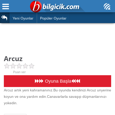
Ana Sayfa
Araba
Atasözleri
Yeni Oyunlar
Popüler Oyunlar
Bilardo
Bilmeceler
Barbie
Bulmacalar
Boyama
Deyimler
Arcuz
Futbol
Duvar Yazıları
Çocuk
Puan ver
Angry Birds
Hızlı Okuma Testi
Oyuna Başla
Silah
Arcuz artık yeni kahramanınız.Bu oyunda kendinizi Arcuz unyerine
Hesaplamalar
koyun ve ona yardım edin.Canavarlarla savaşıp düşmanlarınızı
Basketbol
Oyun
yokedin.
Motor
Eğitim Haberleri