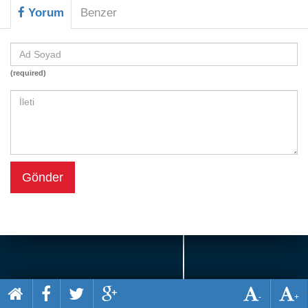
Beceri
Yorum
Benzer
Komik
Macera
(required)
Mario
Savaş
Spor
Yemek
Gönder
-
+