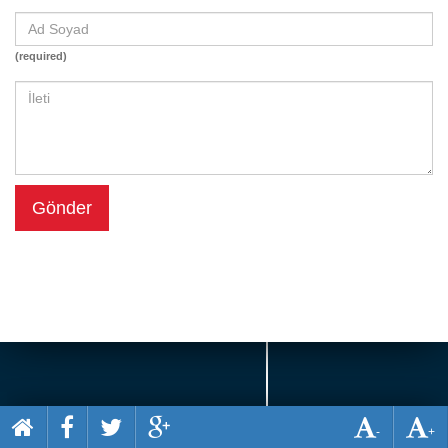
Beceri
Komik
(required)
Macera
Mario
Savaş
Spor
Gönder
Yemek
-
+