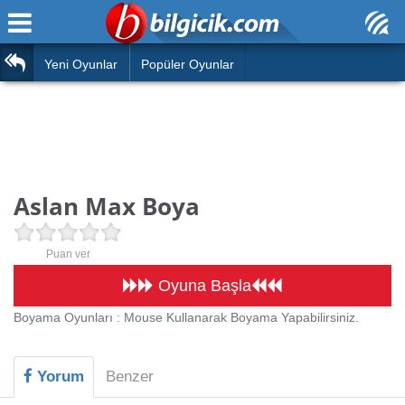
Ana Sayfa
Araba
Atasözleri
Yeni Oyunlar
Popüler Oyunlar
Bilardo
Bilmeceler
Barbie
Bulmacalar
Boyama
Deyimler
Aslan Max Boya
Futbol
Duvar Yazıları
Çocuk
Puan ver
Angry Birds
Hızlı Okuma Testi
Oyuna Başla
Silah
Boyama Oyunları : Mouse Kullanarak Boyama Yapabilirsiniz.
Hesaplamalar
Basketbol
Oyun
Yorum
Benzer
Motor
Eğitim Haberleri