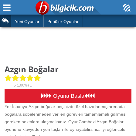
Ana Sayfa
Araba
Atasözleri
Yeni Oyunlar
Popüler Oyunlar
Bilardo
Bilmeceler
Barbie
Bulmacalar
Boyama
Deyimler
Azgın Boğalar
Futbol
Duvar Yazıları
Çocuk
5
(100%)
1
Angry Birds
Hızlı Okuma Testi
Oyuna Başla
Silah
Yer İspanya,Azgın boğalar peşinizde özel hazırlanmış arenada
Hesaplamalar
boğalara sobelenmeden verilen görevleri tamamlamalı gdilmesi
Basketbol
Oyun
gereken noktalara ulaşmalısınız. OyunCambazi Azgın Boğalar
Motor
oyununu klavyeden yön tuşları ile oynayabilirsiniz. İyi eğlenceler
Eğitim Haberleri