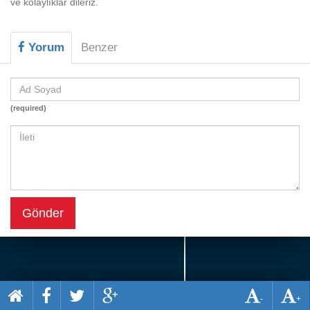
ve kolaylıklar dileriz.
Beceri
Komik
Yorum
Benzer
Macera
Mario
(required)
Savaş
Spor
Yemek
Gönder
-
+