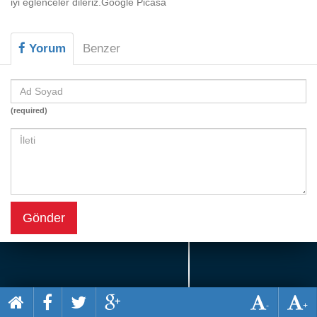
iyi eğlenceler dileriz.Google Picasa
Beceri
Komik
Yorum
Benzer
Macera
Mario
(required)
Savaş
Spor
Yemek
Gönder
-
+