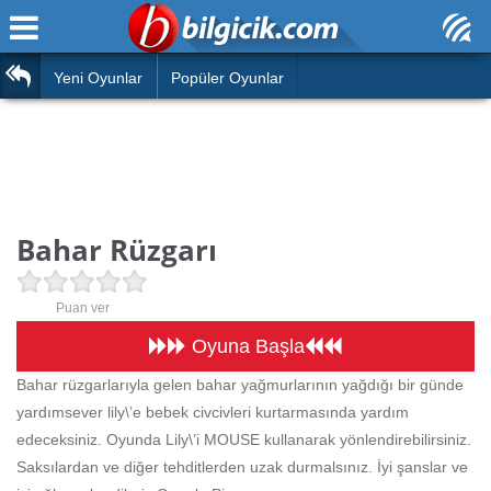
Ana Sayfa
Araba
Atasözleri
Yeni Oyunlar
Popüler Oyunlar
Bilardo
Bilmeceler
Barbie
Bulmacalar
Boyama
Deyimler
Bahar Rüzgarı
Futbol
Duvar Yazıları
Çocuk
Puan ver
Angry Birds
Hızlı Okuma Testi
Oyuna Başla
Silah
Bahar rüzgarlarıyla gelen bahar yağmurlarının yağdığı bir günde
Hesaplamalar
yardımsever lily\’e bebek civcivleri kurtarmasında yardım
Basketbol
Oyun
edeceksiniz. Oyunda Lily\’i MOUSE kullanarak yönlendirebilirsiniz.
Motor
Saksılardan ve diğer tehditlerden uzak durmalsınız. İyi şanslar ve
Eğitim Haberleri