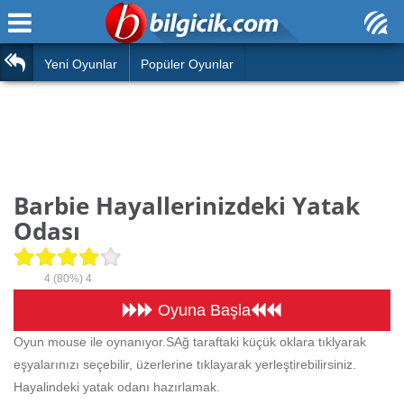
Ana Sayfa
Araba
Atasözleri
Yeni Oyunlar
Popüler Oyunlar
Bilardo
Bilmeceler
Barbie
Bulmacalar
Boyama
Deyimler
Barbie Hayallerinizdeki Yatak
Futbol
Odası
Duvar Yazıları
Çocuk
Angry Birds
Hızlı Okuma Testi
4
(80%)
4
Silah
Oyuna Başla
Hesaplamalar
Oyun mouse ile oynanıyor.SAğ taraftaki küçük oklara tıklyarak
Basketbol
Oyun
eşyalarınızı seçebilir, üzerlerine tıklayarak yerleştirebilirsiniz.
Motor
Hayalindeki yatak odanı hazırlamak.
Eğitim Haberleri