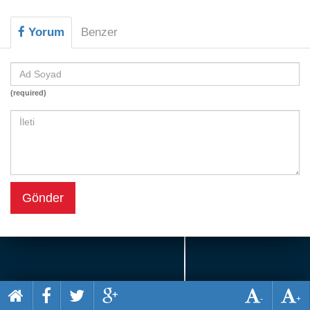
Beceri
Yorum
Benzer
Komik
Macera
Mario
(required)
Savaş
Spor
Yemek
Gönder
-
+