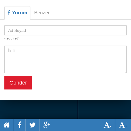
Beceri
Yorum
Benzer
Komik
Macera
Mario
(required)
Savaş
Spor
Yemek
Gönder
-
+