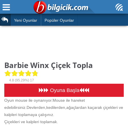
Ana Sayfa
Araba
Atasözleri
Yeni Oyunlar
Popüler Oyunlar
Bilardo
Bilmeceler
Barbie
Bulmacalar
Boyama
Deyimler
Barbie Winx Çiçek Topla
Futbol
Duvar Yazıları
Çocuk
4.8
(95.29%)
17
Angry Birds
Hızlı Okuma Testi
Oyuna Başla
Silah
Oyun mouse ile oynanıyor.Mouse ile hareket
Hesaplamalar
edebilirsiniz.Devlerden,kedilerden,ağaçlardan kaçarak çiçekleri ve
Basketbol
Oyun
kalpleri toplamaya çalışınız.
Motor
Çiçekleri ve kalpleri toplamak.
Eğitim Haberleri