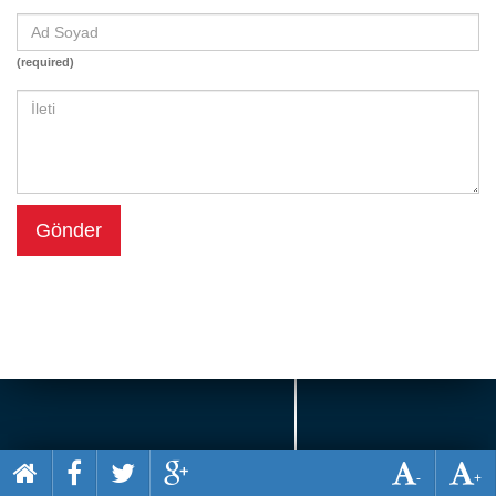
Beceri
Komik
(required)
Macera
Mario
Savaş
Spor
Gönder
Yemek
-
+