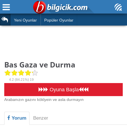
Ana Sayfa
Araba
Atasözleri
Yeni Oyunlar
Popüler Oyunlar
Bilardo
Bilmeceler
Barbie
Bulmacalar
Boyama
Deyimler
Bas Gaza ve Durma
Futbol
Duvar Yazıları
Çocuk
4.2
(84.21%)
19
Angry Birds
Hızlı Okuma Testi
Oyuna Başla
Silah
Arabanızın gazını köklyein ve asla durmayın
Hesaplamalar
Basketbol
Oyun
Yorum
Benzer
Motor
Eğitim Haberleri