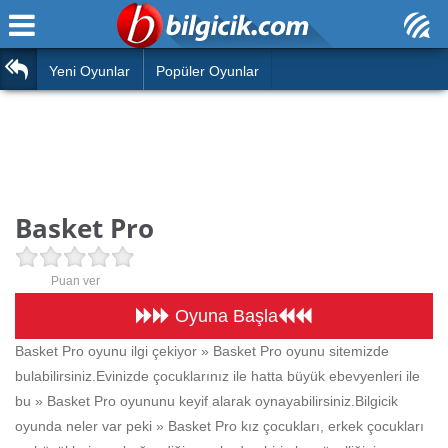
Ana Sayfa
Araba
Atasözleri
Yeni Oyunlar
Popüler Oyunlar
Bilardo
Bilmeceler
Barbie
Bulmacalar
Boyama
Deyimler
Basket Pro
Futbol
Duvar Yazıları
Çocuk
Puan ver
Angry Birds
Hızlı Okuma Testi
Oyuna Başla
Silah
Basket Pro oyunu ilgi çekiyor » Basket Pro oyunu sitemizde
Hesaplamalar
bulabilirsiniz.Evinizde çocuklarınız ile hatta büyük ebevyenleri ile
Basketbol
Oyun
bu » Basket Pro oyununu keyif alarak oynayabilirsiniz.Bilgicik
Motor
oyunda neler var peki » Basket Pro kız çocukları, erkek çocukları
Eğitim Haberleri