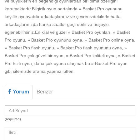
ve büyüklerin en beğendiği oyunlardan biri olma özelliğini
Beceri
korumaktadır.Bilgicik oyun portalında » Basket Pro oyununu
Komik
keyifle oynayabilir arkadaşlarınız ve çevrenizdekilerle hatta
arkadaşlarınızda harika saatler geçirebilir ve neşeyle
Macera
eğlenebilirsiniz.En kral ve güzel » Basket Pro oyunları, » Basket
Mario
Pro oyunu, » Basket Pro oyununu oyna, » Basket Pro online oyna,
» Basket Pro flash oyunu, » Basket Pro flash oyununu oyna, »
Savaş
Basket Pro çok güzel bir oyun, » Basket Pro kaliteli oyna, » Basket
Pro hızlı oyna, daha çok oyuna ulaşmak bu » Basket Pro oyun
Spor
gibi sitemizde arama yapınız lütfen.
Yemek
Yorum
Benzer
(required)