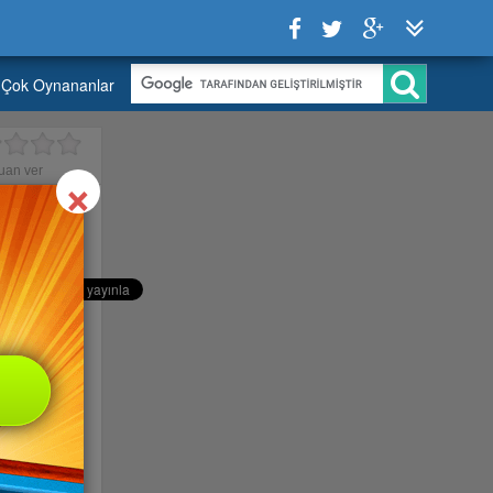
Çok Oynananlar
Close
×
uan ver