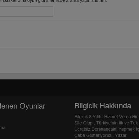
Basket Sirki oyun gibi sitemizde arama yapınız lütfen.
lenen Oyunlar
rma