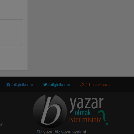
/bilgicikcom
/bilgicikcom
/+bilgicikcom