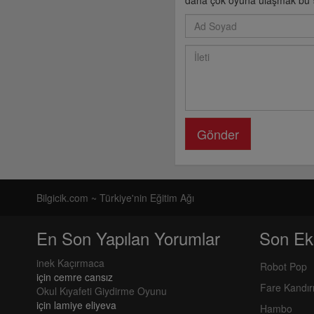
daha çok oyuna ulaşmak bu » 
Gönder
Bilgicik.com ~ Türkiye'nin Eğitim Ağı
En Son Yapılan Yorumlar
Son Ek
inek Kaçırmaca
Robot Pop
için
cemre cansız
Fare Kandı
Okul Kıyafeti Giydirme Oyunu
için
lamiye eliyeva
Hambo