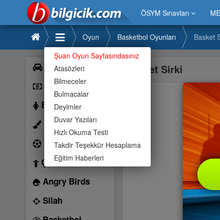
ÖSYM Sınavları
ME
Oyun
Basketbol Oyunları
Basket S
Şuan Oyun Sayfasındasınız
Araba
Basket Sirki
Atasözleri
Bilmeceler
Bilardo
Bulmacalar
Barbie
Deyimler
Duvar Yazıları
Boyama
Hızlı Okuma Testi
Futbol
Takdir Teşekkür Hesaplama
Eğitim Haberleri
Çocuk
Angry Birds
Silah
Basketbol