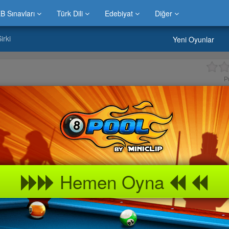
B Sınavları
Türk Dili
Edebiyat
Diğer
irki
Yeni Oyunlar
P
Hemen Oyna