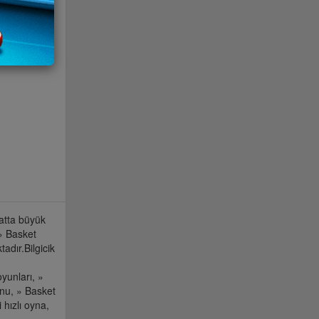
hatta büyük
 » Basket
adır.Bilgicik
oyunları, »
unu, » Basket
 hızlı oyna,