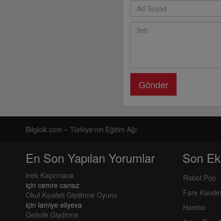
Gönder
Bilgicik.com ~ Türkiye'nin Eğitim Ağı
En Son Yapılan Yorumlar
Son Ek
inek Kaçırmaca
Robot Pop
için
cemre cansız
Fare Kandı
Okul Kıyafeti Giydirme Oyunu
için
lamiye eliyeva
Hambo
Gelinlik Giydirme