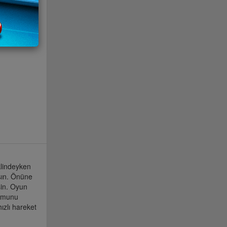
klindeyken
rsın. Önüne
sin. Oyun
rumunu
hızlı hareket