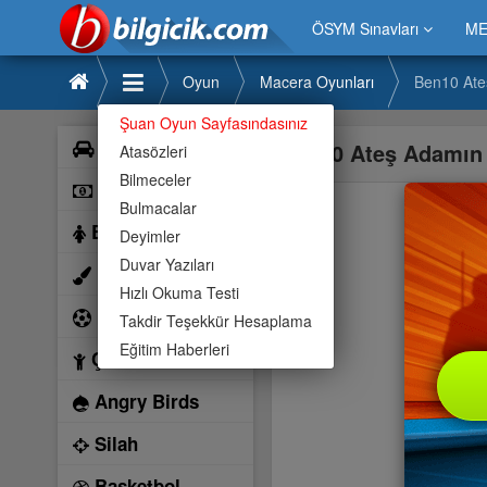
ÖSYM Sınavları
ME
Oyun
Macera Oyunları
Ben10 Ate
Şuan Oyun Sayfasındasınız
Araba
Ben10 Ateş Adamın
Atasözleri
Bilmeceler
Bilardo
Bulmacalar
Barbie
Deyimler
Duvar Yazıları
Boyama
Hızlı Okuma Testi
Futbol
Takdir Teşekkür Hesaplama
Eğitim Haberleri
Çocuk
Angry Birds
Silah
Basketbol