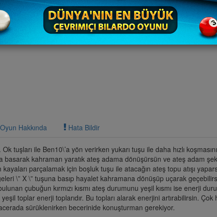
Oyun Hakkında
Hata Bildir
Ok tuşları ile Ben10\’a yön verirken yukarı tuşu ile daha hızlı koşmasını
uşuna basarak kahraman yaratık ateş adama dönüşürsün ve ateş adam şe
 kayaları parçalamak için boşluk tuşu ile atacağın ateş topu atışı yapa
leri \” X \” tuşuna basıp hayalet kahramana dönüşüp uçarak geçebilir
bulunan çubuğun kırmızı kısmı ateş durumunu yeşil kısmı ise enerji du
eşil toplar enerji toplarıdır. Bu topları alarak enerjini artırabilirsin. Çok 
cerada sürüklenirken becerinide konuşturman gerekiyor.