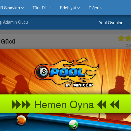
B Sınavları
Türk Dili
Edebiyat
Diğer
ş Adamın Gücü
Yeni Oyunlar
 Gücü
2.
Hemen Oyna