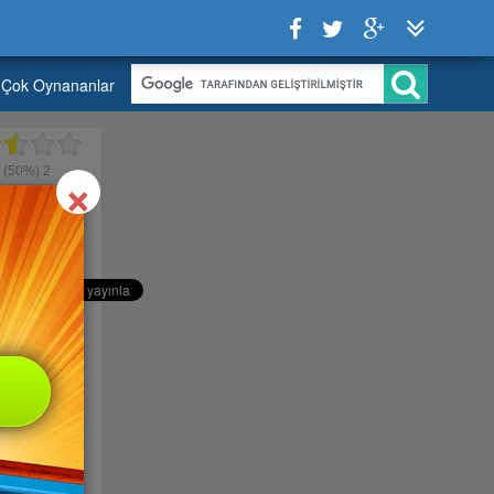
Çok Oynananlar
Close
×
5
(50%)
2