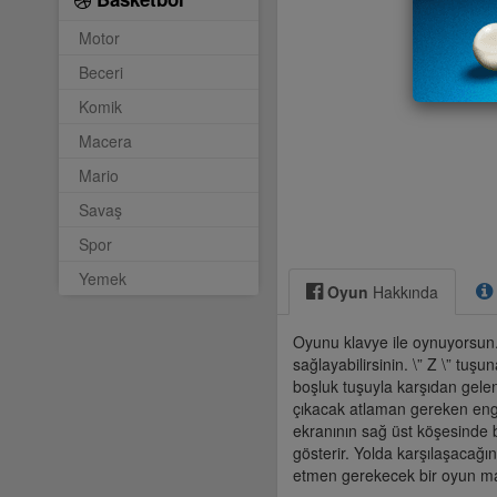
Motor
Beceri
Komik
Macera
Mario
Savaş
Spor
Yemek
Oyun
Hakkında
Oyunu klavye ile oynuyorsun. 
sağlayabilirsinin. \” Z \” t
boşluk tuşuyla karşıdan gelen
çıkacak atlaman gereken enge
ekranının sağ üst köşesinde 
gösterir. Yolda karşılaşacağın y
etmen gerekecek bir oyun ma