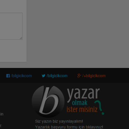
/bilgicikcom
/bilgicikcom
/+bilgicikcom