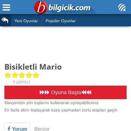
Ana Sayfa
Araba
Atasözleri
Yeni Oyunlar
Popüler Oyunlar
Bilardo
Bilmeceler
Barbie
Bulmacalar
Boyama
Deyimler
Bisikletli Mario
Futbol
Duvar Yazıları
Çocuk
5
(100%)
1
Angry Birds
Hızlı Okuma Testi
Oyuna Başla
Silah
Klavyenizin yön tuşlarını kullanarak oynayabilirsiniz.
Hesaplamalar
En fazla altını toplayarak kaza yapmadan zorlu etapları geçin.
Basketbol
Oyun
Motor
Yorum
Benzer
Eğitim Haberleri