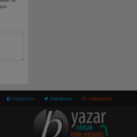
tkiler ve
Oyun
/bilgicikcom
/bilgicikcom
/+bilgicikcom