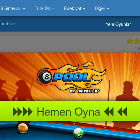
B Sınavları
Türk Dili
Edebiyat
Diğer
 Zombiler
Yeni Oyunlar
4.
Hemen Oyna