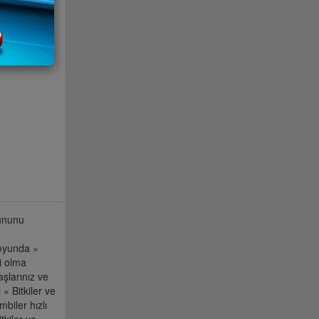
yununu
 oyunda »
i olma
şlarınız ve
» Bitkiler ve
biler hızlı