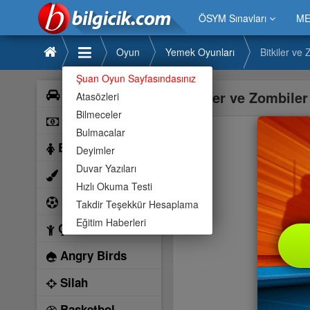
ÖSYM Sınavları
ME
Oyun
Yemek Oyunları
Bitkiler ve
Şuan Oyun Sayfasındasınız
Araba
Bitkiler ve Zombiler
Atasözleri
Bilmeceler
Bilardo
Bulmacalar
Barbie
Deyimler
Duvar Yazıları
Boyama
Hızlı Okuma Testi
Futbol
Takdir Teşekkür Hesaplama
Eğitim Haberleri
Çocuk
Angry Birds
Silah
Basketbol