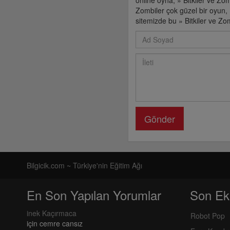
online oyna, » Bitkiler ve Zom
Zombiler çok güzel bir oyun, 
sitemizde bu » Bitkiler ve Zom
Gönder
Bilgicik.com ~ Türkiye'nin Eğitim Ağı
En Son Yapılan Yorumlar
Son Ek
inek Kaçırmaca
Robot Pop
için
cemre cansız