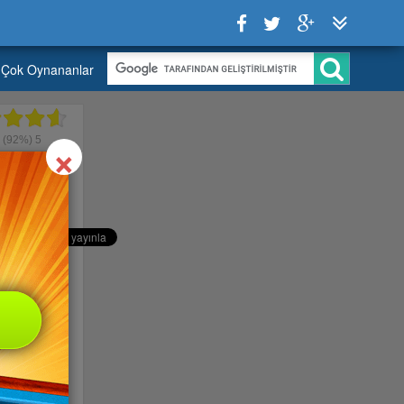
Çok Oynananlar
Close
×
6
(92%)
5