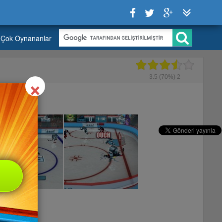
Çok Oynananlar
Close
×
3.5
(70%)
2