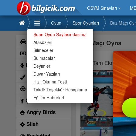
ÖSYM Sınavları
ME
Oyun
Spor Oyunları
Buz Maçı Oy
Şuan Oyun Sayfasındasınız
Araba
Buz Maçı Oyna
Atasözleri
Bilmeceler
Bilardo
Bulmacalar
Tam Ekran İçin Bu
Barbie
Deyimler
Duvar Yazıları
Boyama
Hızlı Okuma Testi
Futbol
Takdir Teşekkür Hesaplama
Eğitim Haberleri
Çocuk
Angry Birds
Silah
Basketbol