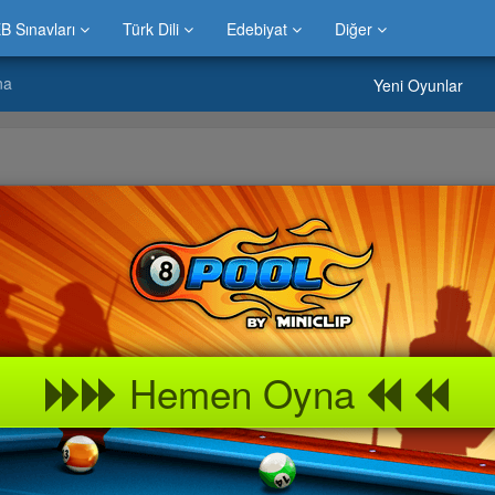
B Sınavları
Türk Dili
Edebiyat
Diğer
na
Yeni Oyunlar
raya Ardından Aşağıdaki Fotoğraflara Tıklayınız!
Hemen Oyna