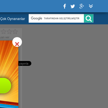
Çok Oynananlar
Close
×
uan ver