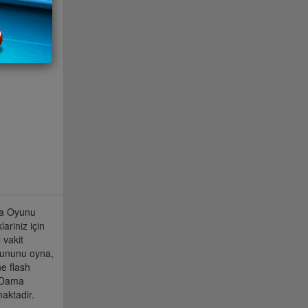
ma Oyunu
ariniz için
 vakit
yununu oyna,
e flash
 Dama
aktadir.