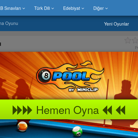
B Sınavları
Türk Dili
Edebiyat
Diğer
ma Oyunu
Yeni Oyunlar
u
P
Hemen Oyna