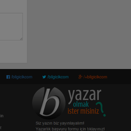
/bilgicikcom
/bilgicikcom
/+bilgicikcom