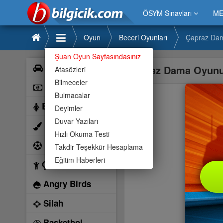
ÖSYM Sınavları
ME
Oyun
Beceri Oyunları
Çapraz Da
Şuan Oyun Sayfasındasınız
Araba
Çapraz Dama Oyun
Atasözleri
Bilmeceler
Bilardo
Bulmacalar
Barbie
Deyimler
Duvar Yazıları
Boyama
Hızlı Okuma Testi
Futbol
Takdir Teşekkür Hesaplama
Eğitim Haberleri
Çocuk
Angry Birds
Silah
Basketbol