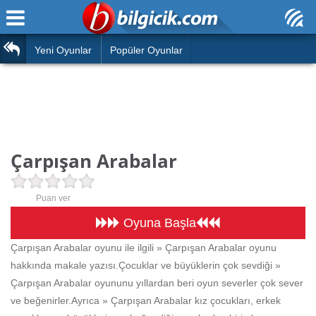
Ana Sayfa
Araba
Atasözleri
Yeni Oyunlar
Popüler Oyunlar
Bilardo
Bilmeceler
Barbie
Bulmacalar
Boyama
Deyimler
Çarpışan Arabalar
Futbol
Duvar Yazıları
Çocuk
Puan ver
Angry Birds
Hızlı Okuma Testi
Oyuna Başla
Silah
Çarpışan Arabalar oyunu ile ilgili » Çarpışan Arabalar oyunu
Hesaplamalar
hakkında makale yazısı.Çocuklar ve büyüklerin çok sevdiği »
Basketbol
Oyun
Çarpışan Arabalar oyununu yıllardan beri oyun severler çok sever
Motor
ve beğenirler.Ayrıca » Çarpışan Arabalar kız çocukları, erkek
Eğitim Haberleri