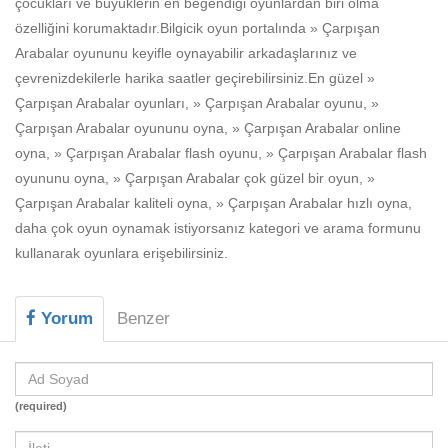
çocukları ve büyüklerin en beğendiği oyunlardan biri olma
Beceri
özelliğini korumaktadır.Bilgicik oyun portalında » Çarpışan
Komik
Arabalar oyununu keyifle oynayabilir arkadaşlarınız ve
çevrenizdekilerle harika saatler geçirebilirsiniz.En güzel »
Macera
Çarpışan Arabalar oyunları, » Çarpışan Arabalar oyunu, »
Mario
Çarpışan Arabalar oyununu oyna, » Çarpışan Arabalar online
oyna, » Çarpışan Arabalar flash oyunu, » Çarpışan Arabalar flash
Savaş
oyununu oyna, » Çarpışan Arabalar çok güzel bir oyun, »
Çarpışan Arabalar kaliteli oyna, » Çarpışan Arabalar hızlı oyna,
Spor
daha çok oyun oynamak istiyorsanız kategori ve arama formunu
Yemek
kullanarak oyunlara erişebilirsiniz.
Yorum
Benzer
(required)