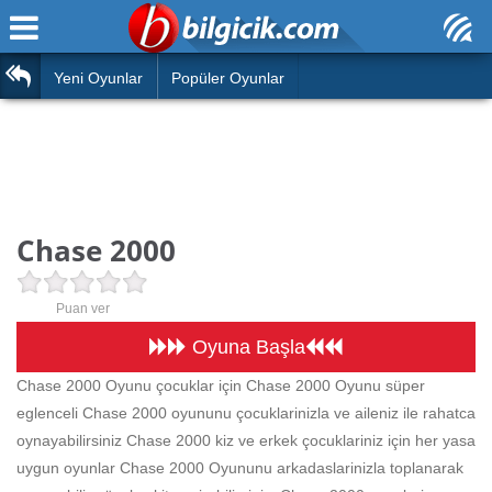
Ana Sayfa
Araba
Atasözleri
Yeni Oyunlar
Popüler Oyunlar
Bilardo
Bilmeceler
Barbie
Bulmacalar
Boyama
Deyimler
Chase 2000
Futbol
Duvar Yazıları
Çocuk
Puan ver
Angry Birds
Hızlı Okuma Testi
Oyuna Başla
Silah
Chase 2000 Oyunu çocuklar için Chase 2000 Oyunu süper
Hesaplamalar
eglenceli Chase 2000 oyununu çocuklarinizla ve aileniz ile rahatca
Basketbol
Oyun
oynayabilirsiniz Chase 2000 kiz ve erkek çocuklariniz için her yasa
Motor
uygun oyunlar Chase 2000 Oyununu arkadaslarinizla toplanarak
Eğitim Haberleri