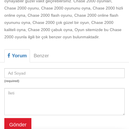
oynayabilir güzel vakit geçirebilirsiniz. Chase 2000 oyunlari,
Beceri
Chase 2000 oyunu, Chase 2000 oyununu oyna, Chase 2000 hizli
Komik
online oyna, Chase 2000 flash oyunu, Chase 2000 online flash
oyununu oyna, Chase 2000 çok güzel bir oyun, Chase 2000
Macera
kaliteli oyna, Chase 2000 çabuk oyna, Oyun sitemizde bu Chase
Mario
2000 oyunla ilgili bir çok benzer oyun bulunmaktadir.
Savaş
Yorum
Benzer
Spor
Yemek
(required)
Gönder