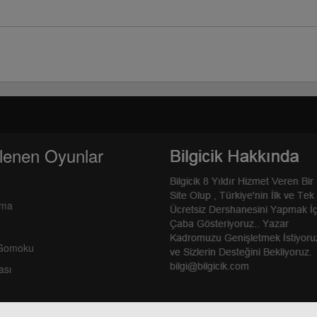
lenen Oyunlar
rma
 Gomoku
ası