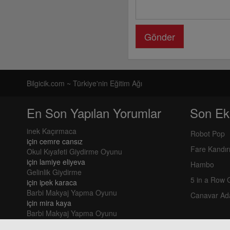
Gönder
Bilgicik.com ~ Türkiye'nin Eğitim Ağı
En Son Yapılan Yorumlar
Son Ek
inek Kaçırmaca
Robot Pop
için
cemre cansız
Fare Kandı
Okul Kıyafeti Giydirme Oyunu
için
lamiye eliyeva
Hambo
Gelinlik Giydirme
5 in a Row
için
ipek karaca
Barbi Makyaj Yapma Oyunu
Canavar Ad
için
mira kaya
Barbi Makyaj Yapma Oyunu
için
mira kaya