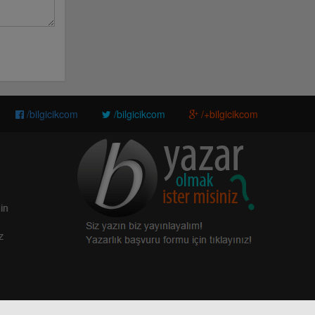
/bilgicikcom
/bilgicikcom
/+bilgicikcom