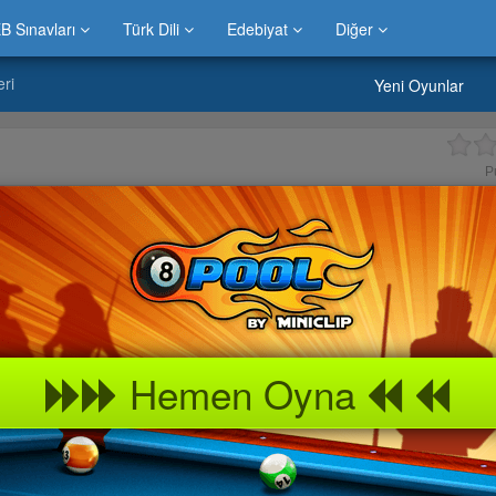
B Sınavları
Türk Dili
Edebiyat
Diğer
eri
Yeni Oyunlar
P
Hemen Oyna