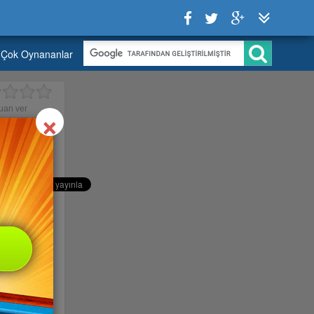
Çok Oynananlar
Close
×
uan ver