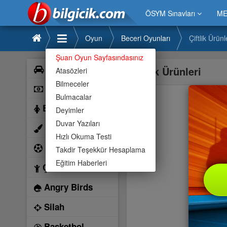
ÖSYM Sınavları
ME
Oyun
Beceri Oyunları
Çiftlik Ürünl
Şuan Oyun Sayfasındasınız
Araba
Çiftlik Ürünleri
Atasözleri
Bilmeceler
Bilardo
Bulmacalar
Barbie
Deyimler
Duvar Yazıları
Boyama
Hızlı Okuma Testi
Futbol
Takdir Teşekkür Hesaplama
Eğitim Haberleri
Çocuk
Angry Birds
Silah
Basketbol