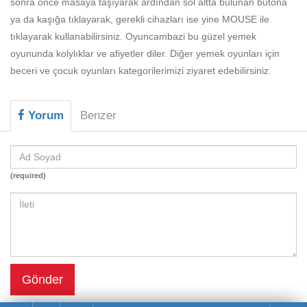
sonra önce masaya taşıyarak ardından sol altta bulunan butona
Beceri
ya da kaşığa tıklayarak, gerekli cihazları ise yine MOUSE ile
Komik
tıklayarak kullanabilirsiniz. Oyuncambazi bu güzel yemek
oyununda kolylıklar ve afiyetler diler. Diğer yemek oyunları için
Macera
beceri ve çocuk oyunları kategorilerimizi ziyaret edebilirsiniz.
Mario
Savaş
Yorum
Benzer
Spor
Yemek
(required)
Gönder