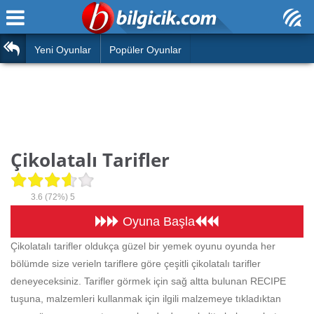
Ana Sayfa
Araba
Atasözleri
Yeni Oyunlar
Popüler Oyunlar
Bilardo
Bilmeceler
Barbie
Bulmacalar
Boyama
Deyimler
Çikolatalı Tarifler
Futbol
Duvar Yazıları
Çocuk
3.6
(72%)
5
Angry Birds
Hızlı Okuma Testi
Oyuna Başla
Silah
Çikolatalı tarifler oldukça güzel bir yemek oyunu oyunda her
Hesaplamalar
bölümde size verieln tariflere göre çeşitli çikolatalı tarifler
Basketbol
Oyun
deneyeceksiniz. Tarifler görmek için sağ altta bulunan RECIPE
Motor
tuşuna, malzemleri kullanmak için ilgili malzemeye tıkladıktan
Eğitim Haberleri