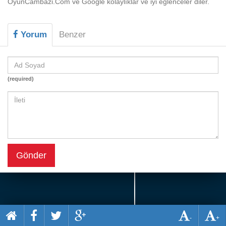
OyunCambazi.Com ve Google kolaylıklar ve iyi eğlenceler diler.
Beceri
Komik
Yorum
Benzer
Macera
Mario
(required)
Savaş
Spor
Yemek
Gönder
-
+