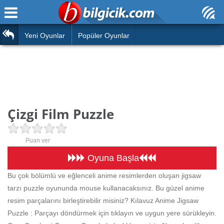
Ana Sayfa
Araba
Atasözleri
Yeni Oyunlar
Popüler Oyunlar
Bilardo
Bilmeceler
Barbie
Bulmacalar
Boyama
Deyimler
Çizgi Film Puzzle
Futbol
Duvar Yazıları
Çocuk
Puan ver
Angry Birds
Hızlı Okuma Testi
Oyuna Başla
Silah
Bu çok bölümlü ve eğlenceli anime resimlerden oluşan jigsaw
Hesaplamalar
tarzı puzzle oyununda mouse kullanacaksınız. Bu güzel anime
Basketbol
Oyun
resim parçalarını birleştirebilir misiniz? Kılavuz Anime Jigsaw
Motor
Puzzle : Parçayı döndürmek için tıklayın ve uygun yere sürükleyin.
Eğitim Haberleri