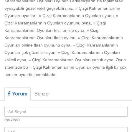
Kahramanlarının Oyunları Oyununu arkadaşlarınızla toplanarak
Beceri
oynayabilir güzel vakit geçirebilirsiniz. » Çizgi Kahramanlarının
Komik
Oyunları oyunları, » Çizgi Kahramanlarının Oyunları oyunu, »
Çizgi Kahramanlarının Oyunları oyununu oyna, » Çizgi
Macera
Kahramanlarının Oyunları hızlı online oyna, » Çizgi
Mario
Kahramanlarının Oyunları flash oyunu, » Çizgi Kahramanlarının
Oyunları online flash oyununu oyna, » Çizgi Kahramanlarının
Savaş
Oyunları çok güzel bir oyun, » Çizgi Kahramanlarının Oyunları
kaliteli oyna, » Çizgi Kahramanlarının Oyunları çabuk oyna, Oyun
Spor
sitemizde bu » Çizgi Kahramanlarının Oyunları oyunla ilgili bir çok
Yemek
benzer oyun bulunmaktadır.
Yorum
Benzer
(required)