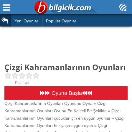
Ana Sayfa
Araba
Atasözleri
Yeni Oyunlar
Popüler Oyunlar
Bilardo
Bilmeceler
Barbie
Bulmacalar
Boyama
Deyimler
Çizgi Kahramanlarının Oyunları
Futbol
Duvar Yazıları
Çocuk
Puan ver
Angry Birds
Hızlı Okuma Testi
Oyuna Başla
Silah
Çizgi Kahramanlarının Oyunları Oyununu Oyna » Çizgi
Hesaplamalar
Kahramanlarının Oyunları Oyunu En Kaliteli Bir Şekilde » Çizgi
Basketbol
Oyun
Kahramanlarının Oyunları çocuklar için en uygun oyunlar » Çizgi
Motor
Kahramanlarının Oyunları her yaşa uygun oyun » Çizgi
Eğitim Haberleri