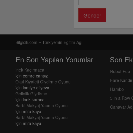
Gönder
Bilgicik.com ~ Türkiye'nin Eğitim Ağı
En Son Yapılan Yorumlar
Son Ek
inek Kaçırmaca
Robot Pop
için
cemre cansız
Fare Kandı
Okul Kıyafeti Giydirme Oyunu
için
lamiye eliyeva
Hambo
Gelinlik Giydirme
5 in a Row
için
ipek karaca
Barbi Makyaj Yapma Oyunu
Canavar Ad
için
mira kaya
Barbi Makyaj Yapma Oyunu
için
mira kaya