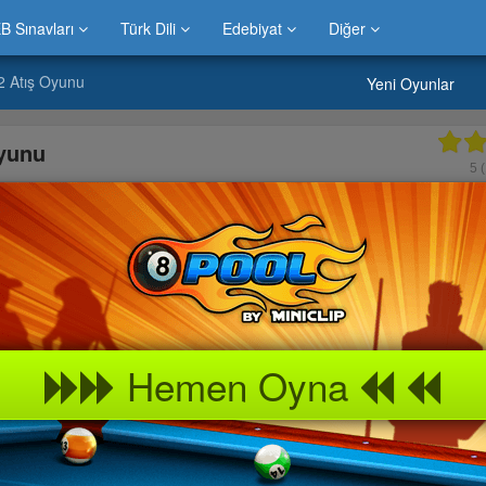
B Sınavları
Türk Dili
Edebiyat
Diğer
2 Atış Oyunu
Yeni Oyunlar
Oyunu
5
(
Hemen Oyna