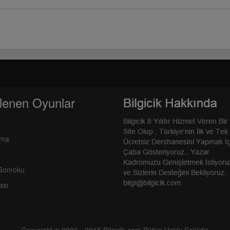
lenen Oyunlar
rma
 Gomoku
ası