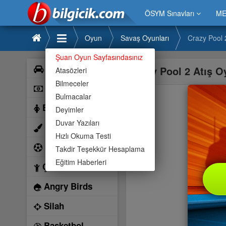
ÖSYM Sınavları
ME
Oyun
Savaş Oyunları
Crazy Pool 
Şuan Oyun Sayfasındasınız
Araba
Crazy Pool 2 Atış 
Atasözleri
Bilmeceler
Bilardo
Bulmacalar
Barbie
Deyimler
Duvar Yazıları
Boyama
Hızlı Okuma Testi
Futbol
Takdir Teşekkür Hesaplama
Eğitim Haberleri
Çocuk
Angry Birds
Silah
Basketbol