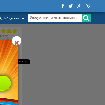
Çok Oynananlar
Close
×
100%)
1