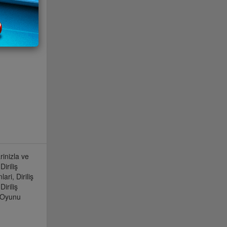
inizla ve
iriliş
ri, Diriliş
iriliş
ş Oyunu