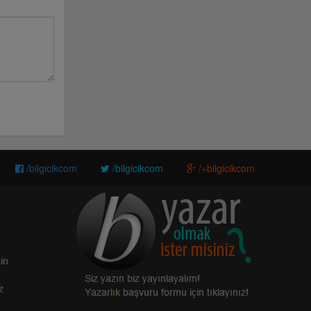
/bilgicikcom
/bilgicikcom
/+bilgicikcom