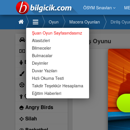
ÖSYM Sınavları
ME
Oyun
Macera Oyunları
Diriliş Oy
Şuan Oyun Sayfasındasınız
Araba
Diriliş Oyunu
Atasözleri
Bilmeceler
Bilardo
Bulmacalar
Barbie
Deyimler
Duvar Yazıları
Boyama
Hızlı Okuma Testi
Futbol
Takdir Teşekkür Hesaplama
Eğitim Haberleri
Çocuk
Angry Birds
Silah
Basketbol