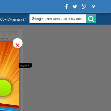
Çok Oynananlar
Close
×
uan ver