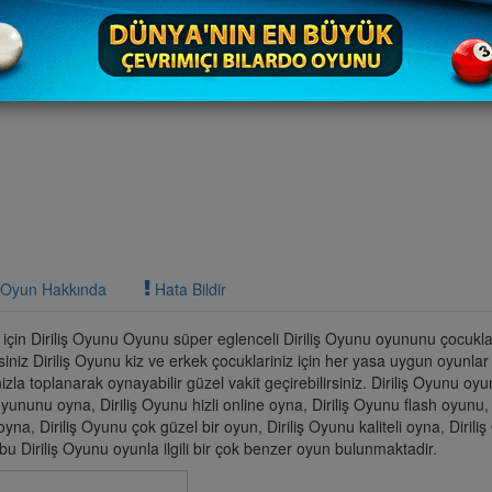
Oyun Hakkında
Hata Bildir
için Diriliş Oyunu Oyunu süper eglenceli Diriliş Oyunu oyununu çocuklar
rsiniz Diriliş Oyunu kiz ve erkek çocuklariniz için her yasa uygun oyunlar D
 toplanarak oynayabilir güzel vakit geçirebilirsiniz. Diriliş Oyunu oyunla
ununu oyna, Diriliş Oyunu hizli online oyna, Diriliş Oyunu flash oyunu, D
na, Diriliş Oyunu çok güzel bir oyun, Diriliş Oyunu kaliteli oyna, Dirili
 Diriliş Oyunu oyunla ilgili bir çok benzer oyun bulunmaktadir.