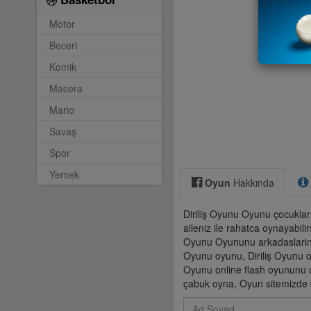
Motor
Beceri
Komik
Macera
Mario
Savaş
Spor
Yemek
Oyun
Hakkında
Diriliş Oyunu Oyunu çocuklar 
aileniz ile rahatca oynayabili
Oyunu Oyununu arkadaslarinizla
Oyunu oyunu, Diriliş Oyunu oy
Oyunu online flash oyununu oy
çabuk oyna, Oyun sitemizde bu