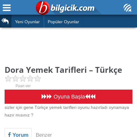
Ana Sayfa
Araba
Atasözleri
Yeni Oyunlar
Popüler Oyunlar
Bilardo
Bilmeceler
Barbie
Bulmacalar
Boyama
Deyimler
Dora Yemek Tarifleri – Türkçe
Futbol
Duvar Yazıları
Çocuk
Puan ver
Angry Birds
Hızlı Okuma Testi
Oyuna Başla
Silah
sizler için gene Türkçe yemek tarifleri oyunu hazırladı oynamaya
Hesaplamalar
hazır mısınız ?
Basketbol
Oyun
Motor
Yorum
Benzer
Eğitim Haberleri