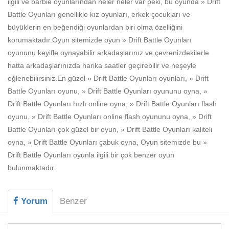
ilgili ve barbie oyunlarından neler neler var peki, bu oyunda » Drift
Beceri
Battle Oyunları genellikle kız oyunları, erkek çocukları ve
Komik
büyüklerin en beğendiği oyunlardan biri olma özelliğini
korumaktadır.Oyun sitemizde oyun » Drift Battle Oyunları
Macera
oyununu keyifle oynayabilir arkadaşlarınız ve çevrenizdekilerle
Mario
hatta arkadaşlarınızda harika saatler geçirebilir ve neşeyle
eğlenebilirsiniz.En güzel » Drift Battle Oyunları oyunları, » Drift
Savaş
Battle Oyunları oyunu, » Drift Battle Oyunları oyununu oyna, »
Drift Battle Oyunları hızlı online oyna, » Drift Battle Oyunları flash
Spor
oyunu, » Drift Battle Oyunları online flash oyununu oyna, » Drift
Yemek
Battle Oyunları çok güzel bir oyun, » Drift Battle Oyunları kaliteli
oyna, » Drift Battle Oyunları çabuk oyna, Oyun sitemizde bu »
Drift Battle Oyunları oyunla ilgili bir çok benzer oyun
bulunmaktadır.
Yorum
Benzer