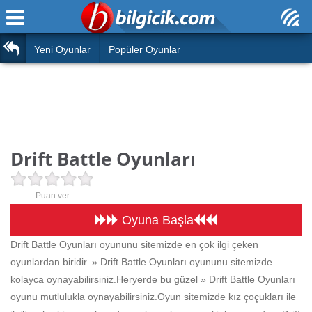
Ana Sayfa
Araba
Atasözleri
Yeni Oyunlar
Popüler Oyunlar
Bilardo
Bilmeceler
Barbie
Bulmacalar
Boyama
Deyimler
Drift Battle Oyunları
Futbol
Duvar Yazıları
Çocuk
Puan ver
Angry Birds
Hızlı Okuma Testi
Oyuna Başla
Silah
Drift Battle Oyunları oyununu sitemizde en çok ilgi çeken
Hesaplamalar
oyunlardan biridir. » Drift Battle Oyunları oyununu sitemizde
Basketbol
Oyun
kolayca oynayabilirsiniz.Heryerde bu güzel » Drift Battle Oyunları
Motor
oyunu mutlulukla oynayabilirsiniz.Oyun sitemizde kız çoçukları ile
Eğitim Haberleri