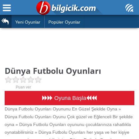
Ana Sayfa
Araba
Atasözleri
Yeni Oyunlar
Popüler Oyunlar
Bilardo
Bilmeceler
Barbie
Bulmacalar
Boyama
Deyimler
Dünya Futbolu Oyunları
Futbol
Duvar Yazıları
Çocuk
Puan ver
Angry Birds
Hızlı Okuma Testi
Oyuna Başla
Silah
Dünya Futbolu Oyunları Oyununu En Güzel Şekilde Oyna »
Hesaplamalar
Dünya Futbolu Oyunları Oyunu Çok güzel ve Eğlenceli Bir şekilde
Basketbol
Oyun
oyna » Dünya Futbolu Oyunları oyununu çocuklarınıza rahatlıkla
Motor
oynatabilirsiniz » Dünya Futbolu Oyunları her yaşa ve her kişiye
Eğitim Haberleri