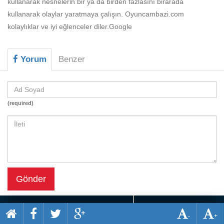
kullanarak nesnelerin bir ya da birden fazlasını birarada
Beceri
kullanarak olaylar yaratmaya çalışın. Oyuncambazi.com
Komik
kolaylıklar ve iyi eğlenceler diler.Google
Macera
Yorum
Benzer
Mario
Savaş
Spor
(required)
Yemek
Gönder
-
+