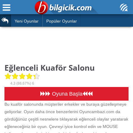
Ana Sayfa
Araba
Atasözleri
Yeni Oyunlar
Popüler Oyunlar
Bilardo
Bilmeceler
Barbie
Bulmacalar
Boyama
Deyimler
Eğlenceli Kuaför Salonu
Futbol
Duvar Yazıları
Çocuk
4.3
(86.67%)
6
Angry Birds
Hızlı Okuma Testi
Oyuna Başla
Silah
Bu kuaför salonunda müşteriler erkekler ve buraya güzelleşmeye
Hesaplamalar
geliyorlar. Oyun daha önce benzerlerini Oyuncambazi.com da
Basketbol
Oyun
gördüğünüz çeşitli nesnelere tıklayarak eğlenceli olaylar yaratarak
Motor
eğleneceğiniz bir oyun. Çevreyi iyice kontrol edin ve MOUSE
Eğitim Haberleri