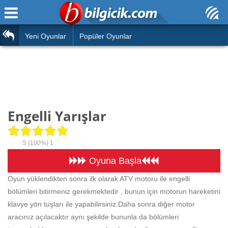
Ana Sayfa
Araba
Atasözleri
Yeni Oyunlar
Popüler Oyunlar
Bilardo
Bilmeceler
Barbie
Bulmacalar
Boyama
Deyimler
Engelli Yarışlar
Futbol
Duvar Yazıları
Çocuk
5
(100%)
1
Angry Birds
Hızlı Okuma Testi
Oyuna Başla
Silah
Oyun yüklendikten sonra ilk olarak ATV motoru ile engelli
Hesaplamalar
bölümleri bitirmeniz gerekmektedir , bunun için motorun hareketini
Basketbol
Oyun
klavye yön tuşları ile yapabilirsiniz.Daha sonra diğer motor
Motor
aracınız açılacaktır aynı şekilde bununla da bölümleri
Eğitim Haberleri