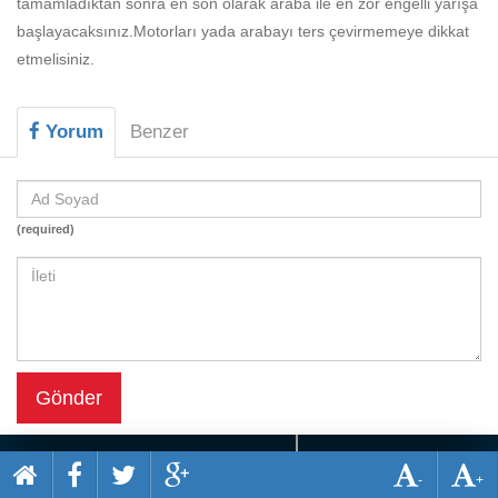
tamamladıktan sonra en son olarak araba ile en zor engelli yarışa
Beceri
başlayacaksınız.Motorları yada arabayı ters çevirmemeye dikkat
Komik
etmelisiniz.
Macera
Yorum
Benzer
Mario
Savaş
Spor
(required)
Yemek
Gönder
-
+