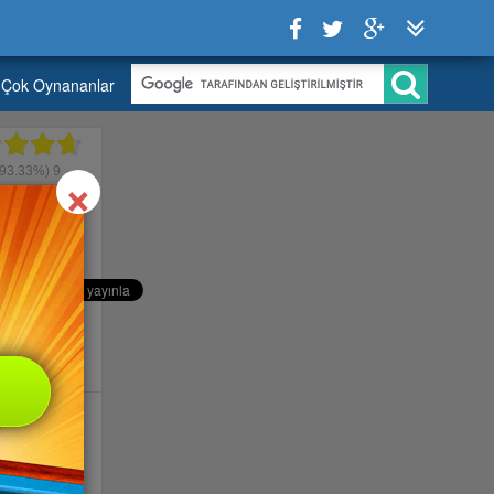
Çok Oynananlar
Close
×
93.33%)
9