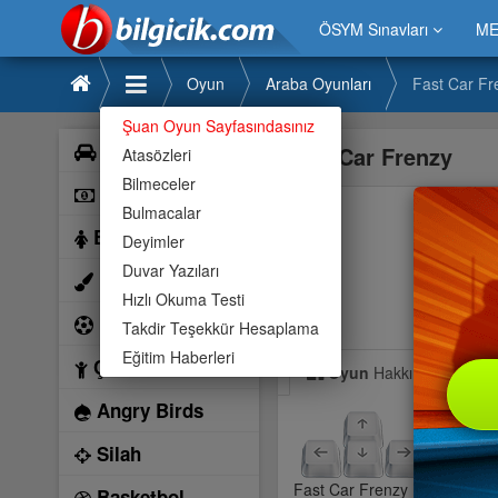
ÖSYM Sınavları
ME
Oyun
Araba Oyunları
Fast Car Fr
Şuan Oyun Sayfasındasınız
Araba
Fast Car Frenzy
Atasözleri
Bilmeceler
Bilardo
Bulmacalar
Barbie
Deyimler
Duvar Yazıları
Boyama
Hızlı Okuma Testi
Futbol
Takdir Teşekkür Hesaplama
Eğitim Haberleri
Çocuk
Oyun
Hakkında
Angry Birds
Silah
Fast Car Frenzy hızlı şoförler
Basketbol