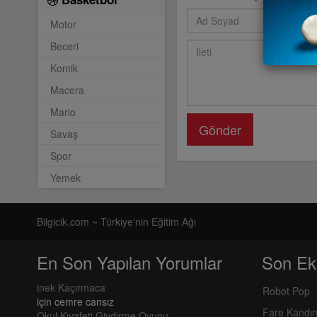
Motor
Beceri
Komik
Macera
Mario
Gönder
Savaş
Spor
Yemek
Bilgicik.com ~ Türkiye'nin Eğitim Ağı
En Son Yapılan Yorumlar
Son Ek
inek Kaçırmaca
Robot Pop
için
cemre cansız
Fare Kandı
Okul Kıyafeti Giydirme Oyunu