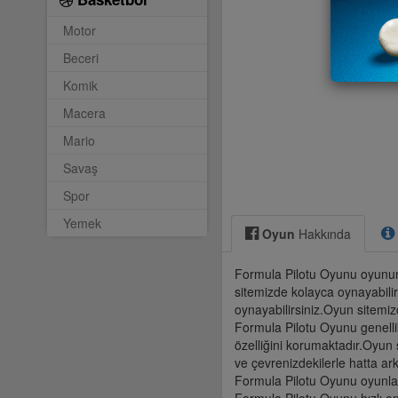
Motor
Beceri
Komik
Macera
Mario
Savaş
Spor
Yemek
Oyun
Hakkında
Formula Pilotu Oyunu oyununu
sitemizde kolayca oynayabili
oynayabilirsiniz.Oyun sitemizd
Formula Pilotu Oyunu genellik
özelliğini korumaktadır.Oyun
ve çevrenizdekilerle hatta ark
Formula Pilotu Oyunu oyunla