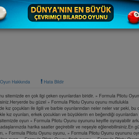
Oyun Hakkında
Hata Bildir
 sitemizde en çok ilgi çeken oyunlardan biridir. » Formula Pilotu Oy
rsiniz.Heryerde bu güzel » Formula Pilotu Oyunu oyunu mutlulukla
e kız çoçukları ile ilgili ve barbie oyunlarından neler neler var peki, bu
le kız oyunları, erkek çocukları ve büyüklerin en beğendiği oyunlardan 
 sitemizde oyun » Formula Pilotu Oyunu oyununu keyifle oynayabilir ark
adaşlarınızda harika saatler geçirebilir ve neşeyle eğlenebilirsiniz.En g
rı, » Formula Pilotu Oyunu oyunu, » Formula Pilotu Oyunu oyununu oy