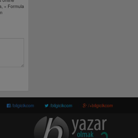
u online
na, » Formula
un
/bilgicikcom
/bilgicikcom
/+bilgicikcom