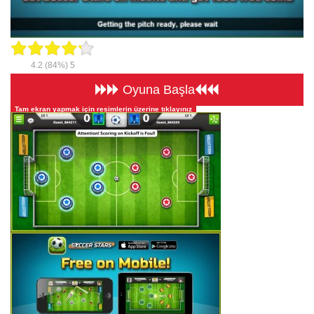
Beceri
Komik
Macera
4.2
(84%)
5
Oyuna Başla
Mario
Tam ekran yapmak için resimlerin üzerine tıklayınız
Savaş
Spor
Yemek