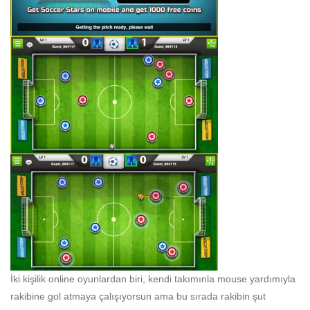
İki kişilik online oyunlardan biri, kendi takımınla mouse yardımıyla
rakibine gol atmaya çalışıyorsun ama bu sırada rakibin şut