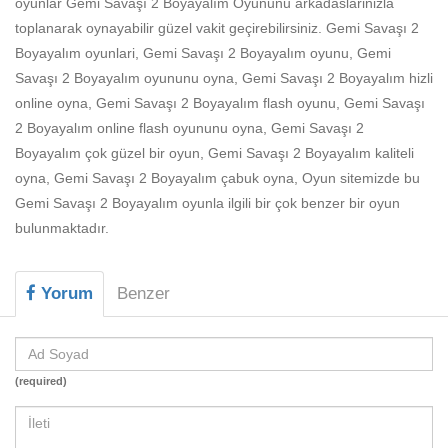
oyunlar Gemi Savaşı 2 Boyayalım Oyununu arkadaslarinizla
Beceri
toplanarak oynayabilir güzel vakit geçirebilirsiniz. Gemi Savaşı 2
Komik
Boyayalım oyunlari, Gemi Savaşı 2 Boyayalım oyunu, Gemi
Savaşı 2 Boyayalım oyununu oyna, Gemi Savaşı 2 Boyayalım hizli
Macera
online oyna, Gemi Savaşı 2 Boyayalım flash oyunu, Gemi Savaşı
Mario
2 Boyayalım online flash oyununu oyna, Gemi Savaşı 2
Boyayalım çok güzel bir oyun, Gemi Savaşı 2 Boyayalım kaliteli
Savaş
oyna, Gemi Savaşı 2 Boyayalım çabuk oyna, Oyun sitemizde bu
Gemi Savaşı 2 Boyayalım oyunla ilgili bir çok benzer bir oyun
Spor
bulunmaktadır.
Yemek
Yorum
Benzer
(required)