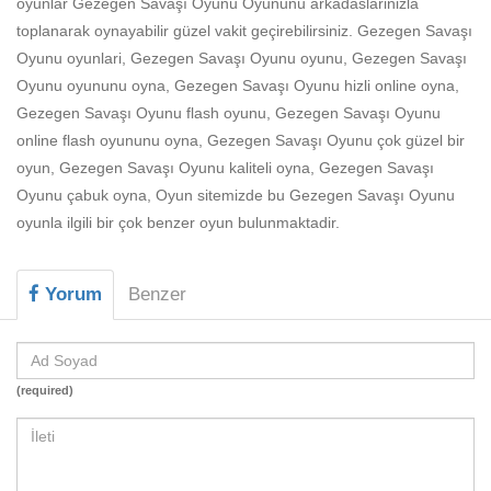
oyunlar Gezegen Savaşı Oyunu Oyununu arkadaslarinizla
Beceri
toplanarak oynayabilir güzel vakit geçirebilirsiniz. Gezegen Savaşı
Komik
Oyunu oyunlari, Gezegen Savaşı Oyunu oyunu, Gezegen Savaşı
Oyunu oyununu oyna, Gezegen Savaşı Oyunu hizli online oyna,
Macera
Gezegen Savaşı Oyunu flash oyunu, Gezegen Savaşı Oyunu
Mario
online flash oyununu oyna, Gezegen Savaşı Oyunu çok güzel bir
oyun, Gezegen Savaşı Oyunu kaliteli oyna, Gezegen Savaşı
Savaş
Oyunu çabuk oyna, Oyun sitemizde bu Gezegen Savaşı Oyunu
oyunla ilgili bir çok benzer oyun bulunmaktadir.
Spor
Yemek
Yorum
Benzer
(required)