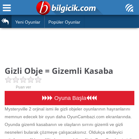
Ana Sayfa
Araba
Atasözleri
Yeni Oyunlar
Popüler Oyunlar
Bilardo
Bilmeceler
Barbie
Bulmacalar
Boyama
Deyimler
Gizli Obje = Gizemli Kasaba
Futbol
Duvar Yazıları
Çocuk
Puan ver
Angry Birds
Hızlı Okuma Testi
Oyuna Başla
Silah
Mysteryville 2 orjinal ismi ile gizli objeler oyunlarının hayranlarını
Hesaplamalar
memnun edecek bir oyun daha OyunCambazi.com ekranlarında.
Basketbol
Oyun
Oyunda gizemli kasabanın ve olayların sırrını gizemli ve gizli
Motor
nesneleri bularak çözmeye çalışacaksınız. Oldukça etkileyici
Eğitim Haberleri