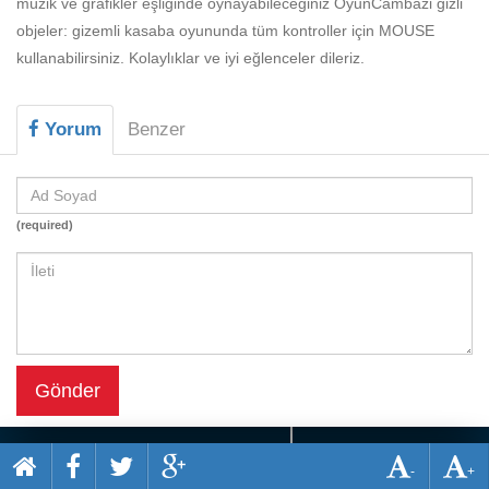
müzik ve grafikler eşliğinde oynayabileceğiniz OyunCambazi gizli
Beceri
objeler: gizemli kasaba oyununda tüm kontroller için MOUSE
Komik
kullanabilirsiniz. Kolaylıklar ve iyi eğlenceler dileriz.
Macera
Yorum
Benzer
Mario
Savaş
Spor
(required)
Yemek
Gönder
-
+