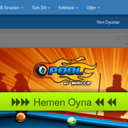
B Sınavları
Türk Dili
Edebiyat
Diğer
Yeni Oyunlar
P
Hemen Oyna