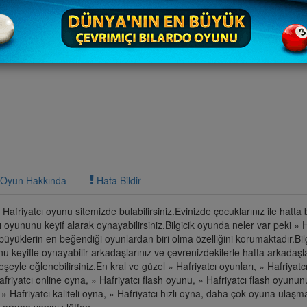
Oyun Hakkında
Hata Bildir
» Hafriyatcı oyunu sitemizde bulabilirsiniz.Evinizde çocuklarınız ile hatta
ı oyununu keyif alarak oynayabilirsiniz.Bilgicik oyunda neler var peki » H
 büyüklerin en beğendiği oyunlardan biri olma özelliğini korumaktadır.Bil
nu keyifle oynayabilir arkadaşlarınız ve çevrenizdekilerle hatta arkadaşl
neşeyle eğlenebilirsiniz.En kral ve güzel » Hafriyatcı oyunları, » Hafriyat
friyatcı online oyna, » Hafriyatcı flash oyunu, » Hafriyatcı flash oyunun
 » Hafriyatcı kaliteli oyna, » Hafriyatcı hızlı oyna, daha çok oyuna ulaş