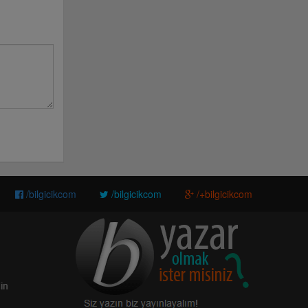
/bilgicikcom
/bilgicikcom
/+bilgicikcom