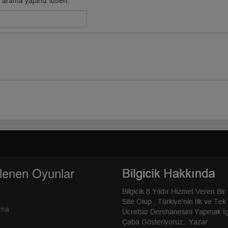
e arama yapınız lütfen.
lenen Oyunlar
rma