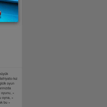
 büyük
afriyatcı kız
gicik oyun
arınızda
cı oyunu, »
u oyna, »
mak bu »