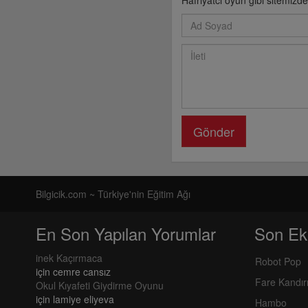
Hafriyatcı oyun gibi sitemizd
Gönder
Bilgicik.com ~ Türkiye'nin Eğitim Ağı
En Son Yapılan Yorumlar
Son Ek
inek Kaçırmaca
Robot Pop
için
cemre cansız
Fare Kandı
Okul Kıyafeti Giydirme Oyunu
için
lamiye eliyeva
Hambo