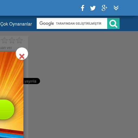
Çok Oynananlar
Close
×
uan ver