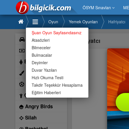
ÖSYM Sınavları
ME
Oyun
Yemek Oyunları
Hafriyatcı
Şuan Oyun Sayfasındasınız
Araba
Hafriyatcı
Atasözleri
Bilmeceler
Bilardo
Bulmacalar
Barbie
Deyimler
Duvar Yazıları
Boyama
Hızlı Okuma Testi
Futbol
Takdir Teşekkür Hesaplama
Eğitim Haberleri
Çocuk
Angry Birds
Silah
Basketbol