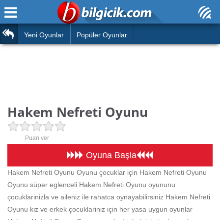
Ana Sayfa
Araba
Atasözleri
Yeni Oyunlar
Popüler Oyunlar
Bilardo
Bilmeceler
Barbie
Bulmacalar
Boyama
Deyimler
Hakem Nefreti Oyunu
Futbol
Duvar Yazıları
Çocuk
Puan ver
Angry Birds
Hızlı Okuma Testi
Oyuna Başla
Silah
Hakem Nefreti Oyunu Oyunu çocuklar için Hakem Nefreti Oyunu
Hesaplamalar
Oyunu süper eglenceli Hakem Nefreti Oyunu oyununu
Basketbol
Oyun
çocuklarinizla ve aileniz ile rahatca oynayabilirsiniz Hakem Nefreti
Motor
Oyunu kiz ve erkek çocuklariniz için her yasa uygun oyunlar
Eğitim Haberleri